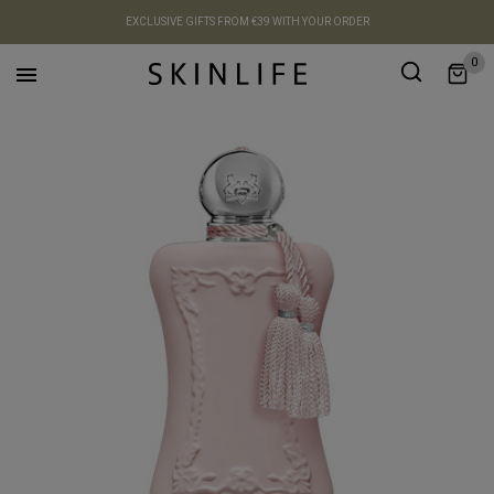
EXCLUSIVE GIFTS FROM €39 WITH YOUR ORDER
0
