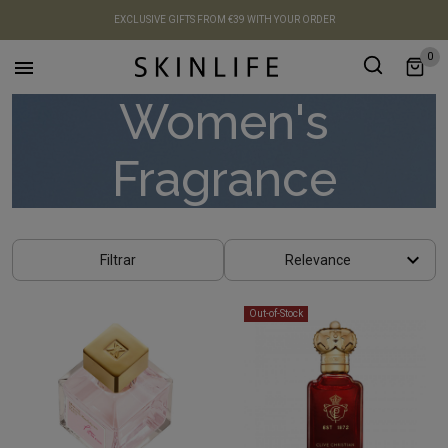
EXCLUSIVE GIFTS FROM €39 WITH YOUR ORDER
0

Women's
Fragrance
keyboard_arrow_down
Filtrar
Relevance
Out-of-Stock