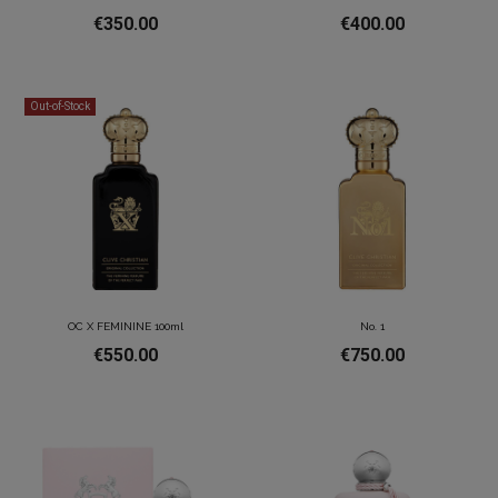
€350.00
€400.00
Out-of-Stock
OC X FEMININE 100ml
No. 1
€550.00
€750.00