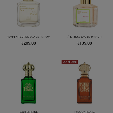
FEMININ PLURIEL EAU DE PARFUM
À LA ROSE EAU DE PARFUM
€205.00
€135.00
Out-of-Stock
1872 FEMININE
I WOODY FLORAL